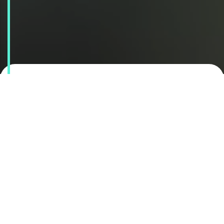
Unsere Mission: Innovation
durch Künstliche Intelligenz
Seit über 16 Jahren entwickelt
New Media
Soft
digitale Lösungen, die Technologie,
Kreativität und Geschäftssinn vereinen.
Unsere Stärken liegen in der
Entwicklung
von KI-Anwendungen
, der