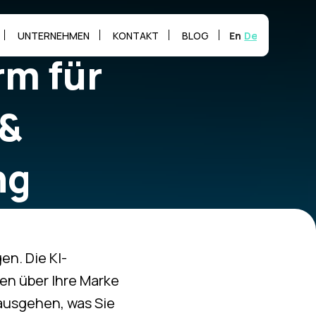
English
Deutsch
UNTERNEHMEN
KONTAKT
BLOG
rm für
 &
ng
prache
en. Die KI-
en über Ihre Marke
nausgehen, was Sie