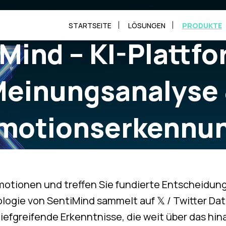
STARTSEITE
LÖSUNGEN
PRODUKTE
Mind – KI-Plattfo
einungsanalyse
motionserkennu
ligente Einblicke aus Emotionen & S
motionen und treffen Sie fundierte Entscheidung
ogie von SentiMind sammelt auf 𝕏 / Twitter Dat
 tiefgreifende Erkenntnisse, die weit über das hi